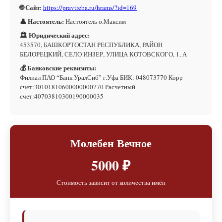
🌐 Сайт:
https://pravtreba.ru/hrams/?id=169
👤 Настоятель:
Настоятель о.Максим
🏛 Юридический адрес:
453570, БАШКОРТОСТАН РЕСПУБЛИКА, РАЙОН
БЕЛОРЕЦКИЙ, СЕЛО ИНЗЕР, УЛИЦА КОТОВСКОГО, 1, А
💰 Банковские реквизиты:
Филиал ПАО “Банк УралСиб” г.Уфа БИК: 048073770 Корр
счет:30101810600000000770 Расчетный
счет:40703810300190000035
Молебен Вечное
5000 ₽
Стоимость зависит от количества имён