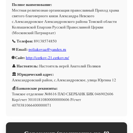
Полное наименование:
Местная религиозная организация православный Приход храма
святого благоверного князя Александра Невского
с.Александровское Александровского района Томской области
Колпашевской Епархии Русской Православной Церкви
(Московский Патриархат)
📞 Телефон:
89138574850
✉ Email:
poliakovaa@yandex.ru
🌐 Сайт:
http://cerkov-21.cerkov.ru/
👤 Настоятель:
Настоятель иерей Анатолий Поляков
🏛 Юридический адрес:
Александровский район, с.Александровское, улица Юргина 12
💰 Банковские реквизиты:
Томское отделение №8616 ПАО СБЕРБАНК БИК 046902606
Кор/счет 30101810800000000606 Р/счет
4070381066400000071