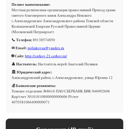
Полное наименование:
Местная религиозная организация православный Приход храма
святого благоверного князя Александра Невского
с.Александровское Александровского района Томской области
Колпашевской Епархии Русской Православной Церкви
(Московский Патриархат)
📞 Телефон:
89138574850
✉ Email:
poliakovaa@yandex.ru
🌐 Сайт:
http://cerkov-21.cerkov.ru/
👤 Настоятель:
Настоятель иерей Анатолий Поляков
🏛 Юридический адрес:
Александровский район, с.Александровское, улица Юргина 12
💰 Банковские реквизиты:
Томское отделение №8616 ПАО СБЕРБАНК БИК 046902606
Кор/счет 30101810800000000606 Р/счет
4070381066400000071