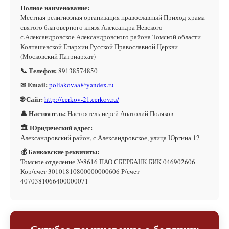
Полное наименование:
Местная религиозная организация православный Приход храма
святого благоверного князя Александра Невского
с.Александровское Александровского района Томской области
Колпашевской Епархии Русской Православной Церкви
(Московский Патриархат)
📞 Телефон:
89138574850
✉ Email:
poliakovaa@yandex.ru
🌐 Сайт:
http://cerkov-21.cerkov.ru/
👤 Настоятель:
Настоятель иерей Анатолий Поляков
🏛 Юридический адрес:
Александровский район, с.Александровское, улица Юргина 12
💰 Банковские реквизиты:
Томское отделение №8616 ПАО СБЕРБАНК БИК 046902606
Кор/счет 30101810800000000606 Р/счет
4070381066400000071