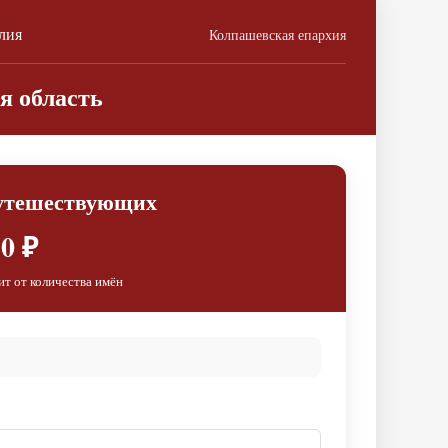
лия
Колпашевская епархия
я область
путешествующих
0 ₽
ит от количества имён