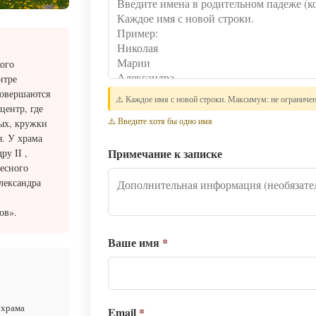
ого
нтре
совершаются
⚠️ Каждое имя с новой строки. Максимум: не ограниче
центр, где
⚠️ Введите хотя бы одно имя
ых, кружки
. У храма
Примечание к записке
у II ,
бесного
лександра
ов».
Ваше имя
*
 храма
Email
*