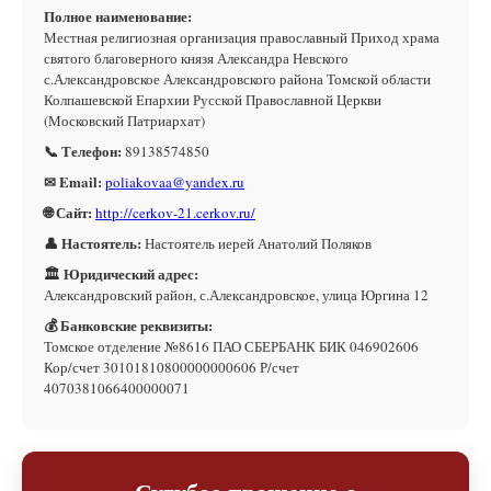
Полное наименование:
Местная религиозная организация православный Приход храма
святого благоверного князя Александра Невского
с.Александровское Александровского района Томской области
Колпашевской Епархии Русской Православной Церкви
(Московский Патриархат)
📞 Телефон:
89138574850
✉ Email:
poliakovaa@yandex.ru
🌐 Сайт:
http://cerkov-21.cerkov.ru/
👤 Настоятель:
Настоятель иерей Анатолий Поляков
🏛 Юридический адрес:
Александровский район, с.Александровское, улица Юргина 12
💰 Банковские реквизиты:
Томское отделение №8616 ПАО СБЕРБАНК БИК 046902606
Кор/счет 30101810800000000606 Р/счет
4070381066400000071