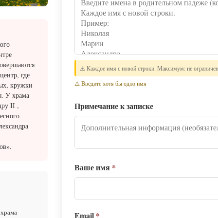
ого
нтре
совершаются
⚠️ Каждое имя с новой строки. Максимум: не ограниче
центр, где
⚠️ Введите хотя бы одно имя
ых, кружки
. У храма
Примечание к записке
у II ,
бесного
лександра
ов».
Ваше имя
*
 храма
Email
*