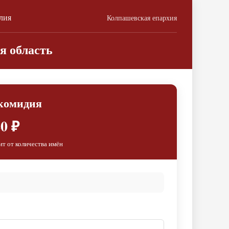
лия
Колпашевская епархия
я область
комидия
0 ₽
ит от количества имён