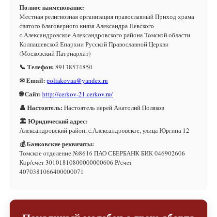
Полное наименование:
Местная религиозная организация православный Приход храма
святого благоверного князя Александра Невского
с.Александровское Александровского района Томской области
Колпашевской Епархии Русской Православной Церкви
(Московский Патриархат)
📞 Телефон:
89138574850
✉ Email:
poliakovaa@yandex.ru
🌐 Сайт:
http://cerkov-21.cerkov.ru/
👤 Настоятель:
Настоятель иерей Анатолий Поляков
🏛 Юридический адрес:
Александровский район, с.Александровское, улица Юргина 12
💰 Банковские реквизиты:
Томское отделение №8616 ПАО СБЕРБАНК БИК 046902606
Кор/счет 30101810800000000606 Р/счет
4070381066400000071