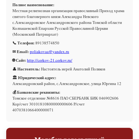
Полное наименование:
Местная религиозная организация православный Приход храма
святого благоверного князя Александра Невского
с.Александровское Александровского района Томской области
Колпашевской Епархии Русской Православной Церкви
(Московский Патриархат)
📞 Телефон:
89138574850
✉ Email:
poliakovaa@yandex.ru
🌐 Сайт:
http://cerkov-21.cerkov.ru/
👤 Настоятель:
Настоятель иерей Анатолий Поляков
🏛 Юридический адрес:
Александровский район, с.Александровское, улица Юргина 12
💰 Банковские реквизиты:
Томское отделение №8616 ПАО СБЕРБАНК БИК 046902606
Кор/счет 30101810800000000606 Р/счет
4070381066400000071