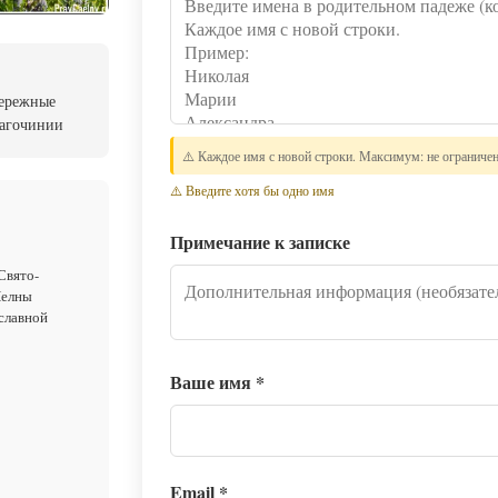
бережные
лагочинии
⚠️ Каждое имя с новой строки. Максимум: не ограниче
⚠️ Введите хотя бы одно имя
Примечание к записке
Свято-
Челны
славной
Ваше имя
*
Email
*