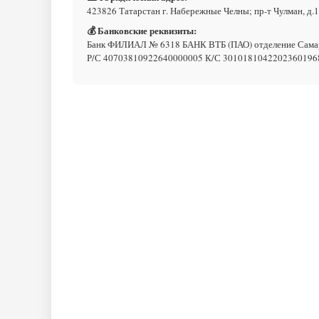
423826 Татарстан г. Набережные Челны; пр-т Чулман, д.
💰 Банковские реквизиты:
Банк ФИЛИАЛ № 6318 БАНК ВТБ (ПАО) отделение Самар
Р/С 40703810922640000005 К/С 3010181042202360196