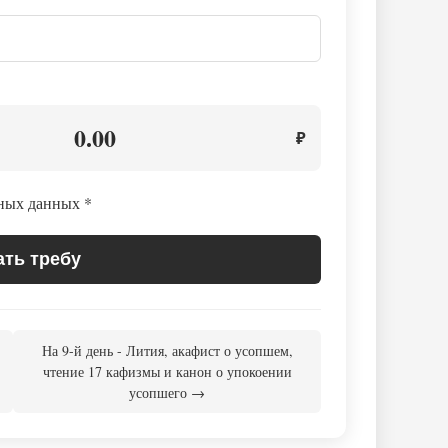
0.00
₽
ьных данных
*
ать требу
На 9-й день - Лития, акафист о усопшем,
чтение 17 кафизмы и канон о упокоении
усопшего →