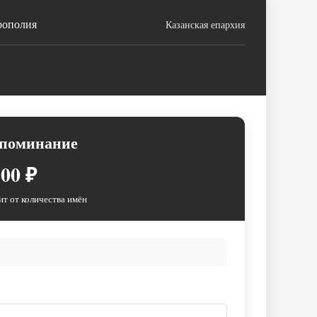
рополия
Казанская епархия
 поминание
00 ₽
ит от количества имён