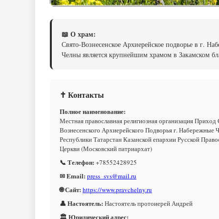
📖 О храм:
Свято-Вознесенское Архиерейское подворье в г. На
Челны является крупнейшим храмом в Закамском б
✝ Контакты
Полное наименование:
Местная православная религиозная организация Приход 
Вознесенского Архиерейского Подворья г. Набережные 
Республики Татарстан Казанской епархии Русской Право
Церкви (Московский патриархат)
📞 Телефон:
+78552428925
✉ Email:
press_svs@mail.ru
🌐 Сайт:
https://www.pravchelny.ru
👤 Настоятель:
Настоятель протоиерей Андрей
🏛 Юридический адрес: