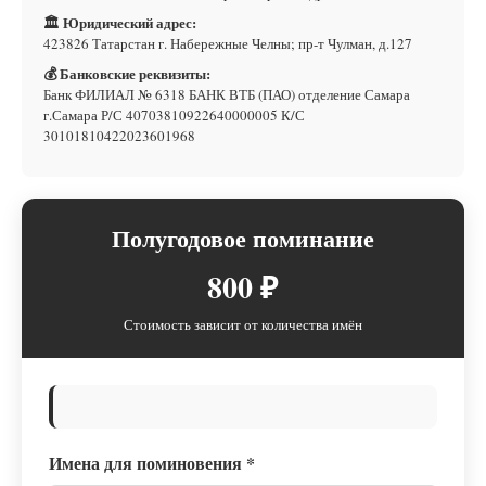
🏛 Юридический адрес:
423826 Татарстан г. Набережные Челны; пр-т Чулман, д.127
💰 Банковские реквизиты:
Банк ФИЛИАЛ № 6318 БАНК ВТБ (ПАО) отделение Самара
г.Самара Р/С 40703810922640000005 К/С
30101810422023601968
Полугодовое поминание
800 ₽
Стоимость зависит от количества имён
Имена для поминовения
*