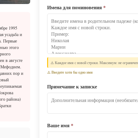
Имена для поминовения
*
ябре 1995
ая усадьба и
а. Первые
енью этого
ирного
н в августе
⚠️ Каждое имя с новой строки. Максимум: не ограниче
 Мефодием.
⚠️ Введите хотя бы одно имя
давних пор и
новый
Примечание к записке
Неупиваемая
Покрова
ого района)
Братки
Ваше имя
*