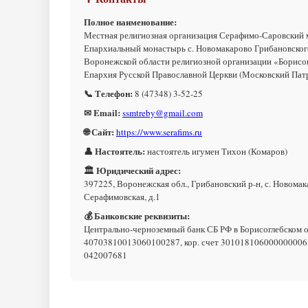
Полное наименование:
Местная религиозная организация Серафимо-Саровский
Епархиальный монастырь с. Новомакарово Грибановског
Воронежской области религиозной организации «Борисо
Епархия Русской Православной Церкви (Московский Пат
📞 Телефон:
8 (47348) 3-52-25
✉ Email:
ssmtreby@gmail.com
🌐 Сайт:
https://www.serafims.ru
👤 Настоятель:
настоятель игумен Тихон (Комаров)
🏛 Юридический адрес:
397225, Воронежская обл., Грибановский р-н, с. Новомака
Серафимовская, д.1
💰 Банковские реквизиты:
Центрально-черноземный банк СБ РФ в Борисоглебском о
40703810013060100287, кор. счет 301018106000000006
042007681