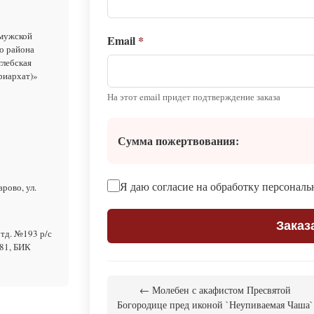
 мужской
Email
*
о района
глебская
риархат)»
На этот email придет подтверждение заказа
Сумма пожертвования:
Я даю согласие на обработку персонал
рово, ул.
Заказ
тд. №193 р/с
81, БИК
← Молебен с акафистом Пресвятой
Богородице пред иконой `Неупиваемая Чаша`