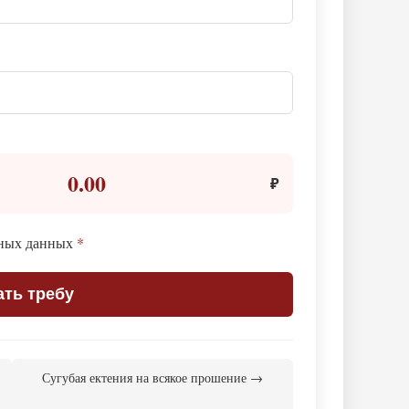
0.00
₽
ьных данных
*
ать требу
Сугубая ектения на всякое прошение →