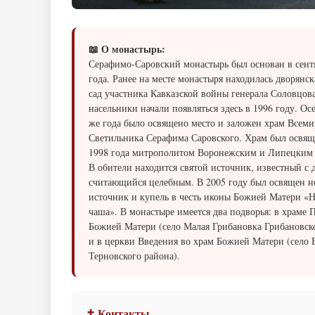
📖 О монастырь:
Серафимо-Саровский монастырь был основан в сент
года. Ранее на месте монастыря находилась дворянск
сад участника Кавказской войны генерала Соловцов
насельники начали появляться здесь в 1996 году. Ос
же года было освящено место и заложен храм Всем
Светильника Серафима Саровского. Храм был освяще
1998 года митрополитом Воронежским и Липецким
В обители находится святой источник, известный с 
считающийся целебным. В 2005 году был освящен 
источник и купель в честь иконы Божией Матери «
чаша». В монастыре имеется два подворья: в храме 
Божией Матери (село Малая Грибановка Грибановск
и в церкви Введения во храм Божией Матери (село 
Терновского района).
✝ Контакты