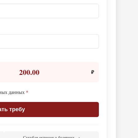
200.00
₽
ьных данных
*
ать требу
Сугубая ектения о болящих →