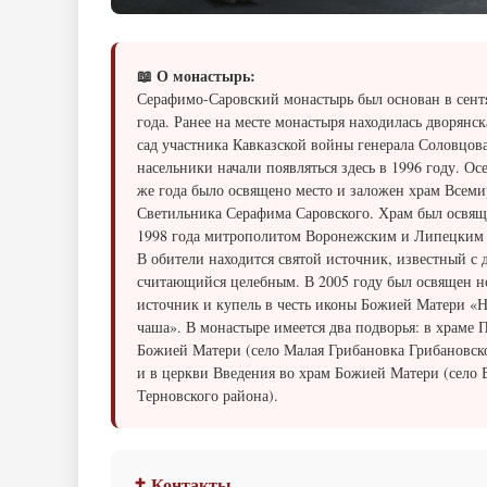
📖 О монастырь:
Серафимо-Саровский монастырь был основан в сент
года. Ранее на месте монастыря находилась дворянск
сад участника Кавказской войны генерала Соловцов
насельники начали появляться здесь в 1996 году. Ос
же года было освящено место и заложен храм Всем
Светильника Серафима Саровского. Храм был освяще
1998 года митрополитом Воронежским и Липецким
В обители находится святой источник, известный с 
считающийся целебным. В 2005 году был освящен 
источник и купель в честь иконы Божией Матери «
чаша». В монастыре имеется два подворья: в храме 
Божией Матери (село Малая Грибановка Грибановск
и в церкви Введения во храм Божией Матери (село 
Терновского района).
✝ Контакты