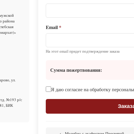
 мужской
о района
Email
*
глебская
риархат)»
На этот email придет подтверждение заказа
Сумма пожертвования:
рово, ул.
Я даю согласие на обработку персонал
тд. №193 р/с
81, БИК
Заказ
← Молебен с акафистом Пресвятой