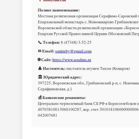
Полное наименование:
Местная религиозная организация Серафимо-Саровский
Епархиальный монастырь с. Новомакарово Грибановског
Воронежской области религиозной организации «Борисо
Епархия Русской Православной Церкви (Московский Пат
📞 Телефон:
8 (47348) 3-52-25
✉ Email:
ssmtreby@gmail.com
🌐 Сайт:
https://www.serafims.ru
👤 Настоятель:
настоятель игумен Тихон (Комаров)
🏛 Юридический адрес:
397225, Воронежская обл., Грибановский р-н, с. Новомака
Серафимовская, д.1
💰 Банковские реквизиты:
Центрально-черноземный банк СБ РФ в Борисоглебском о
40703810013060100287, кор. счет 301018106000000006
042007681