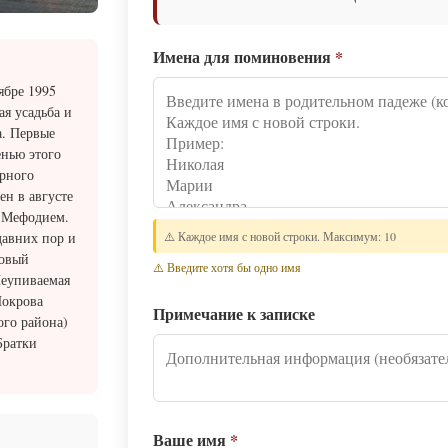
Имена для поминовения
*
ябре 1995
ая усадьба и
а. Первые
енью этого
ирного
н в августе
 Мефодием.
⚠️ Каждое имя с новой строки. Максимум: 10
давних пор и
новый
⚠️ Введите хотя бы одно имя
Неупиваемая
Покрова
Примечание к записке
ого района)
Братки
Ваше имя
*