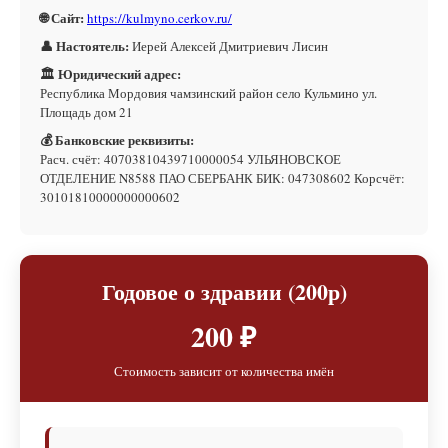
🌐 Сайт:
https://kulmyno.cerkov.ru/
👤 Настоятель:
Иерей Алексей Дмитриевич Лисин
🏛 Юридический адрес:
Республика Мордовия чамзинский район село Кульмино ул.
Площадь дом 21
💰 Банковские реквизиты:
Расч. счёт: 40703810439710000054 УЛЬЯНОВСКОЕ
ОТДЕЛЕНИЕ N8588 ПАО СБЕРБАНК БИК: 047308602 Корсчёт:
30101810000000000602
Годовое о здравии (200р)
200 ₽
Стоимость зависит от количества имён