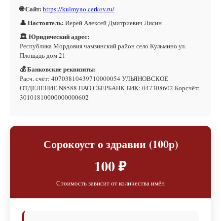
🌐 Сайт:
https://kulmyno.cerkov.ru/
👤 Настоятель:
Иерей Алексей Дмитриевич Лисин
🏛 Юридический адрес:
Республика Мордовия чамзинский район село Кульмино ул.
Площадь дом 21
💰 Банковские реквизиты:
Расч. счёт: 40703810439710000054 УЛЬЯНОВСКОЕ
ОТДЕЛЕНИЕ N8588 ПАО СБЕРБАНК БИК: 047308602 Корсчёт:
30101810000000000602
Сорокоуст о здравии (100р)
100 ₽
Стоимость зависит от количества имён