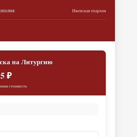
ополия
Ижевская епархия
иска на Литургию
5 ₽
нная стоимость