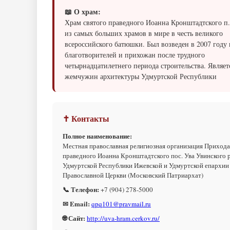
📖 О храм:
Храм святого праведного Иоанна Кронштадтского п.
из самых больших храмов в мире в честь великого
всероссийского батюшки. Был возведен в 2007 году 
благотворителей и прихожан после трудного
четырнадцатилетнего периода строительства. Являет
жемчужин архитектуры Удмуртской Республики
✝ Контакты
Полное наименование:
Местная православная религиозная организация Прихода
праведного Иоанна Кронштадтского пос. Ува Увинского 
Удмуртской Республики Ижевской и Удмуртской епархии
Православной Церкви (Московский Патриархат)
📞 Телефон:
+7 (904) 278-5000
✉ Email:
qpq101@pravmail.ru
🌐 Сайт:
http://uva-hram.cerkov.ru/