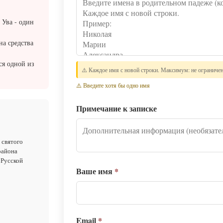
 Ува - один
на средства
ся одной из
⚠️ Каждое имя с новой строки. Максимум: не ограниче
⚠️ Введите хотя бы одно имя
Примечание к записке
 святого
района
 Русской
Ваше имя
*
Email
*