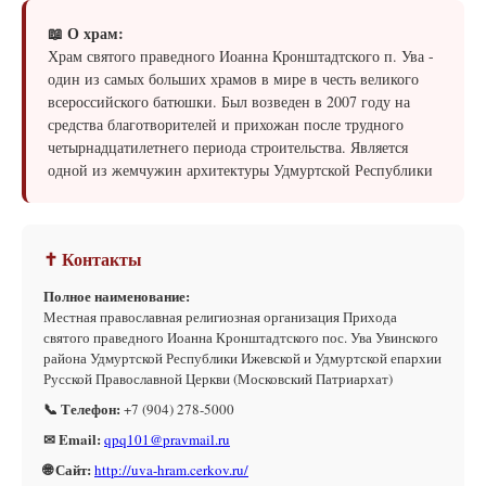
📖 О храм:
Храм святого праведного Иоанна Кронштадтского п. Ува -
один из самых больших храмов в мире в честь великого
всероссийского батюшки. Был возведен в 2007 году на
средства благотворителей и прихожан после трудного
четырнадцатилетнего периода строительства. Является
одной из жемчужин архитектуры Удмуртской Республики
✝ Контакты
Полное наименование:
Местная православная религиозная организация Прихода
святого праведного Иоанна Кронштадтского пос. Ува Увинского
района Удмуртской Республики Ижевской и Удмуртской епархии
Русской Православной Церкви (Московский Патриархат)
📞 Телефон:
+7 (904) 278-5000
✉ Email:
qpq101@pravmail.ru
🌐 Сайт:
http://uva-hram.cerkov.ru/