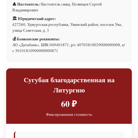
👤 Настоятель:
Настоятель свящ. Полянцев Сергей
Владимирович
🏛 Юридический адрес:
427260, Удмуртская республика, Увинский район, поселок Ува,
улица Советская, д. 3
💰 Банковские реквизиты:
АО «Датабанк», БИК 049401871, р/с 40703810029000000008, к/
с 30101810900000000871
Сугубая благодарственная на
Литургию
60 ₽
Фиксированная стоимость