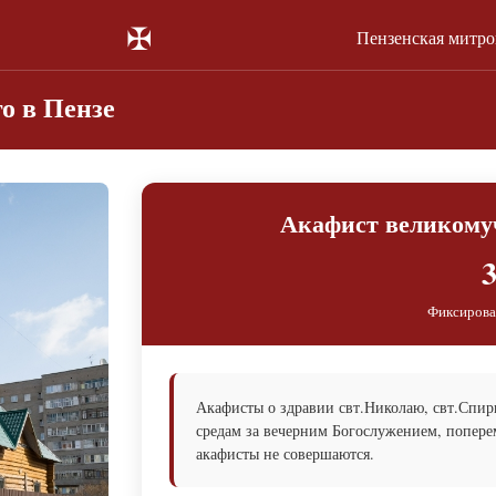
✠
Пензенская митр
о в Пензе
Акафист великому
3
Фиксирова
Акафисты о здравии свт.Николаю, свт.Спи
средам за вечерним Богослужением, попере
акафисты не совершаются.