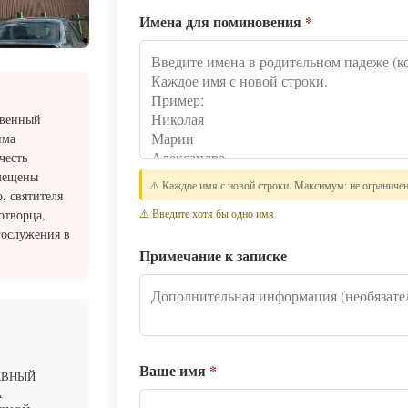
Имена для поминовения
*
твенный
има
честь
змещены
⚠️ Каждое имя с новой строки. Максимум: не ограниче
, святителя
отворца,
⚠️ Введите хотя бы одно имя
гослужения в
Примечание к записке
Ваше имя
*
АВНЫЙ
А