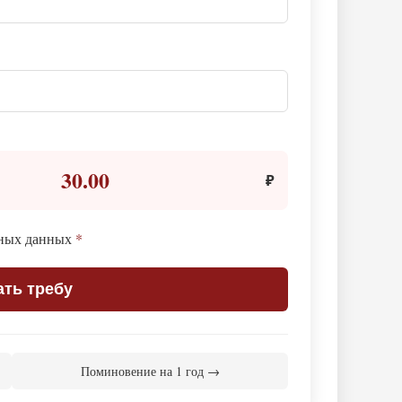
30.00
₽
ьных данных
*
ать требу
Поминовение на 1 год →