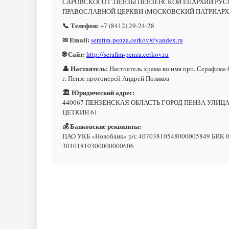
САРОВСКОГО Г.ПЕНЗЫ ПЕНЗЕНСКОЙ ЕПАРХИИ РУ
ПРАВОСЛАВНОЙ ЦЕРКВИ (МОСКОВСКИЙ ПАТРИАРХ
📞 Телефон:
+7 (8412) 29-24-28
✉ Email:
serafim-penza.cerkov@yandex.ru
🌐 Сайт:
http://serafim-penza.cerkov.ru
👤 Настоятель:
Настоятель храма во имя прп. Серафима 
г. Пензе протоиерей Андрей Поляков
🏛 Юридический адрес:
440067 ПЕНЗЕНСКАЯ ОБЛАСТЬ ГОРОД ПЕНЗА УЛИЦ
ЦЕТКИН 61
💰 Банковские реквизиты:
ПАО УКБ «Новобанк» р/с 40703810548000005849 БИК 0
30101810300000000606