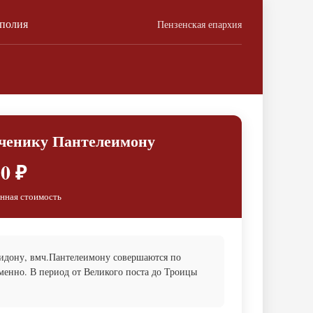
ополия
Пензенская епархия
ченику Пантелеимону
0 ₽
нная стоимость
ридону, вмч.Пантелеимону совершаются по
менно. В период от Великого поста до Троицы