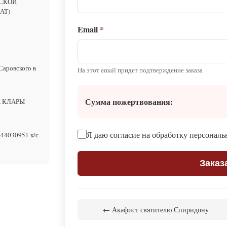
ССКОЙ
АТ)
Email
*
Саровского в
На этот email придет подтверждение заказа
Сумма пожертвования:
А КЛАРЫ
Я даю согласие на обработку персонал
44030951 к/с
Заказ
← Акафист святителю Спиридону