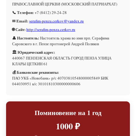
ПРАВОСЛАВНОЙ ЦЕРКВИ (МОСКОВСКИЙ ПАТРИАРХАТ)
📞 Телефон:
+7 (8412) 29-24-28
✉ Email:
serafim-penza.cerkov@yandex.ru
🌐 Сайт:
http://serafim-penza.cerkov.ru
👤 Настоятель:
Настоятель храма во имя прп. Серафима
Саровского в г. Пензе протоиерей Андрей Поляков
🏛 Юридический адрес:
440067 ПЕНЗЕНСКАЯ ОБЛАСТЬ ГОРОД ПЕНЗА УЛИЦА
КЛАРЫ ЦЕТКИН 61
💰 Банковские реквизиты:
ПАО УКБ «Новобанк» р/с 40703810548000005849 БИК
044030951 к/с 30101810300000000606
Поминовение на 1 год
1000 ₽