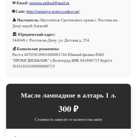
✉ Email:
sretenie.prihod@mail.ru
🌐 Сайт:
http://sretenye-rostov.cerkov.ru/
👤 Настоятель:
Настоятель Сретенского храма г. Ростова-на-
Дону иерей Алексий
🏛 Юридический адрес:
344048 г. Ростов-на-Дону, ул. Детская д. 254
💰 Банковские реквизиты:
Рас/сч 40703810901000001744 Южный филиал ПАО
"ПРОМСВЯЗЬБАНК" г.Волгоград БИК 041806715 Кор/сч
30101810100000000715
Масло лампадное в алтарь 1 л.
300 ₽
Стоимость зависит от количества имён