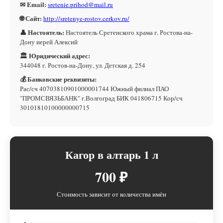
✉ Email:
sretenie.prihod@mail.ru
🌐 Сайт:
http://sretenye-rostov.cerkov.ru/
👤 Настоятель:
Настоятель Сретенского храма г. Ростова-на-
Дону иерей Алексий
🏛 Юридический адрес:
344048 г. Ростов-на-Дону, ул. Детская д. 254
💰 Банковские реквизиты:
Рас/сч 40703810901000001744 Южный филиал ПАО
"ПРОМСВЯЗЬБАНК" г.Волгоград БИК 041806715 Кор/сч
30101810100000000715
Кагор в алтарь 1 л
700 ₽
Стоимость зависит от количества имён