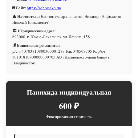
🌐 Сайт:
https://soborsakh.ru/
👤 Настоятель:
Настоятель архиепископ Никанор (Анфилатов
Николай Николаевич)
🏛 Юридический адрес:
693000, г. Южно-Сахалинск, ул. Ленина, 158
💰 Банковские реквизиты:
р/сч. 40703810800300001287 Бик 040507705 Кор/сч
30101810900000000705 АО «Дальневосточный банк» г.
Владивосток
Панихида индивидуальная
600 ₽
Фиксированная стоимость