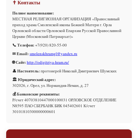
✝ Контакты
Полное наименование:
МЕСТНАЯ РЕЛИГИОЗНАЯ ОРГАНИЗАЦИЯ «Православный
приход храма Смоленской иконы Божией Матери г. Орла
Орловской области Орловской Епархии Русской Православной
Церкви (Московский Патриархат)»
📞 Телефон:
+7(920) 820-55-00
✉ Email:
smolenskhramgl@yandex.ru
🌐 Сайт:
http://odigitriya-hram.ru/
👤 Настоятель:
протоиерей Николай Дмитриевич Шумских
🏛 Юридический адрес:
302026, г. Орел, ул. Нормандия-Неман, д. 27
💰 Банковские реквизиты:
Р/счет 40703810447000100031 ОРЛОВСКОЕ ОТДЕЛЕНИЕ
N8595 ПАО СБЕРБАНК БИК 045402601 К/счет
30101810300000000601