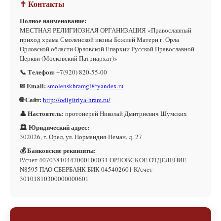
✝ Контакты
Полное наименование:
МЕСТНАЯ РЕЛИГИОЗНАЯ ОРГАНИЗАЦИЯ «Православный
приход храма Смоленской иконы Божией Матери г. Орла
Орловской области Орловской Епархии Русской Православной
Церкви (Московский Патриархат)»
📞 Телефон:
+7(920) 820-55-00
✉ Email:
smolenskhramgl@yandex.ru
🌐 Сайт:
http://odigitriya-hram.ru/
👤 Настоятель:
протоиерей Николай Дмитриевич Шумских
🏛 Юридический адрес:
302026, г. Орел, ул. Нормандия-Неман, д. 27
💰 Банковские реквизиты:
Р/счет 40703810447000100031 ОРЛОВСКОЕ ОТДЕЛЕНИЕ
N8595 ПАО СБЕРБАНК БИК 045402601 К/счет
30101810300000000601