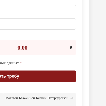
0.00
₽
ьных данных
*
ать требу
м
Молебен Блаженной Ксении Петербургской. →