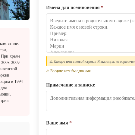
Имена для поминовения
*
ком стиле.
ери,
 При храме
⚠️ Каждое имя с новой строки. Максимум: не ограниче
 2008-2009
Ливенской
⚠️ Введите хотя бы одно имя
еркви.
ующим в 1994
Примечание к записке
 для
омощи,
итрия
Ваше имя
*