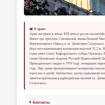
📖 О храм:
Храм построен в конце XIX века в русско-византийс
Имеет три престола: Смоленской иконы Божией Мат
Нерукотворного Образа и св. Димитрия Солунского.
была несохранившаяся колокольня высотой 52,2 м. В
годах имел статус Кафедрального собора Орловско-
(ныне Орловская) епархии Русской Православной Ц
Принудительно закрыт в 1939 году, возвращен вер
году. При храме функционируют воскресные школы
взрослых и детей, библиотека, центр социальной п
имеется приписная кладбищенская часовня св. Дим
Солунского.
✝ Контакты