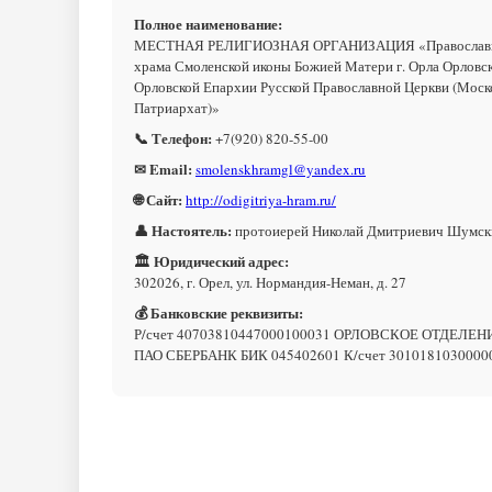
Полное наименование:
МЕСТНАЯ РЕЛИГИОЗНАЯ ОРГАНИЗАЦИЯ «Православн
храма Смоленской иконы Божией Матери г. Орла Орловс
Орловской Епархии Русской Православной Церкви (Моск
Патриархат)»
📞 Телефон:
+7(920) 820-55-00
✉ Email:
smolenskhramgl@yandex.ru
🌐 Сайт:
http://odigitriya-hram.ru/
👤 Настоятель:
протоиерей Николай Дмитриевич Шумск
🏛 Юридический адрес:
302026, г. Орел, ул. Нормандия-Неман, д. 27
💰 Банковские реквизиты:
Р/счет 40703810447000100031 ОРЛОВСКОЕ ОТДЕЛЕН
ПАО СБЕРБАНК БИК 045402601 К/счет 3010181030000