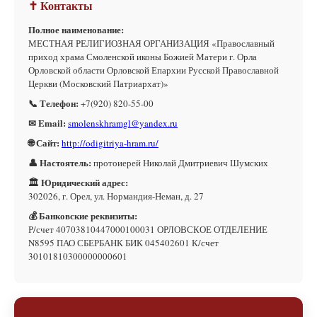
✝ Контакты
Полное наименование:
МЕСТНАЯ РЕЛИГИОЗНАЯ ОРГАНИЗАЦИЯ «Православный
приход храма Смоленской иконы Божией Матери г. Орла
Орловской области Орловской Епархии Русской Православной
Церкви (Московский Патриархат)»
📞 Телефон:
+7(920) 820-55-00
✉ Email:
smolenskhramgl@yandex.ru
🌐 Сайт:
http://odigitriya-hram.ru/
👤 Настоятель:
протоиерей Николай Дмитриевич Шумских
🏛 Юридический адрес:
302026, г. Орел, ул. Нормандия-Неман, д. 27
💰 Банковские реквизиты:
Р/счет 40703810447000100031 ОРЛОВСКОЕ ОТДЕЛЕНИЕ
N8595 ПАО СБЕРБАНК БИК 045402601 К/счет
30101810300000000601