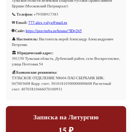
Тульской области Белевской Епархии Русской Православной
Церкви (Московский Патриархат)
📞 Телефон:
+79308917383
✉ Email:
777-alex-valya@mail.ru
🌐 Сайт:
https://pravtreba.ru/hrams/?ID=265
👤 Настоятель:
Настоятель иерей Александр Александрович
Петренко
🏛 Юридический адрес:
301150 Тульская область, Дубенский район, село Воскресенское,
улица Почтовая 54
💰 Банковские реквизиты:
ТУЛЬСКОЕ ОТДЕЛЕНИЕ N8604 ПАО СБЕРБАНК БИК:
047003608 Корр. счет: 30101810300000000608 Расчетный
счет: 40703810466070100931
Записка на Литургию
15 ₽