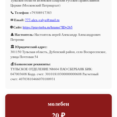
Тульской области Белевской Епархии Русской Православной
Церкви (Московский Патриархат)
📞 Телефон:
+79308917383
✉ Email:
777-alex-valya@mail.ru
🌐 Сайт:
https://pravtreba.ru/hrams/?ID=265
👤 Настоятель:
Настоятель иерей Александр Александрович
Петренко
🏛 Юридический адрес:
301150 Тульская область, Дубенский район, село Воскресенское,
улица Почтовая 54
💰 Банковские реквизиты:
ТУЛЬСКОЕ ОТДЕЛЕНИЕ N8604 ПАО СБЕРБАНК БИК:
047003608 Корр. счет: 30101810300000000608 Расчетный
счет: 40703810466070100931
молебен
20 ₽