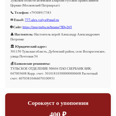
Тульской области Белевской Епархии Русской Православной
Церкви (Московский Патриархат)
📞 Телефон:
+79308917383
✉ Email:
777-alex-valya@mail.ru
🌐 Сайт:
https://pravtreba.ru/hrams/?ID=265
👤 Настоятель:
Настоятель иерей Александр Александрович
Петренко
🏛 Юридический адрес:
301150 Тульская область, Дубенский район, село Воскресенское,
улица Почтовая 54
💰 Банковские реквизиты:
ТУЛЬСКОЕ ОТДЕЛЕНИЕ N8604 ПАО СБЕРБАНК БИК:
047003608 Корр. счет: 30101810300000000608 Расчетный
счет: 40703810466070100931
Сорокоуст о упопоении
400 ₽