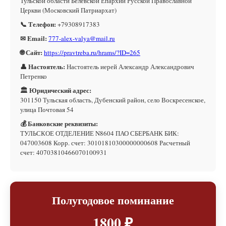
Тульской области Белевской Епархии Русской Православной
Церкви (Московский Патриархат)
📞 Телефон:
+79308917383
✉ Email:
777-alex-valya@mail.ru
🌐 Сайт:
https://pravtreba.ru/hrams/?ID=265
👤 Настоятель:
Настоятель иерей Александр Александрович
Петренко
🏛 Юридический адрес:
301150 Тульская область, Дубенский район, село Воскресенское,
улица Почтовая 54
💰 Банковские реквизиты:
ТУЛЬСКОЕ ОТДЕЛЕНИЕ N8604 ПАО СБЕРБАНК БИК:
047003608 Корр. счет: 30101810300000000608 Расчетный
счет: 40703810466070100931
Полугодовое поминание
1800 ₽