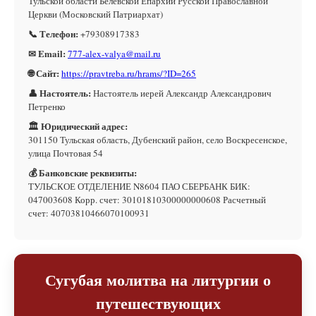
Тульской области Белевской Епархии Русской Православной
Церкви (Московский Патриархат)
📞 Телефон:
+79308917383
✉ Email:
777-alex-valya@mail.ru
🌐 Сайт:
https://pravtreba.ru/hrams/?ID=265
👤 Настоятель:
Настоятель иерей Александр Александрович
Петренко
🏛 Юридический адрес:
301150 Тульская область, Дубенский район, село Воскресенское,
улица Почтовая 54
💰 Банковские реквизиты:
ТУЛЬСКОЕ ОТДЕЛЕНИЕ N8604 ПАО СБЕРБАНК БИК:
047003608 Корр. счет: 30101810300000000608 Расчетный
счет: 40703810466070100931
Сугубая молитва на литургии о
путешествующих