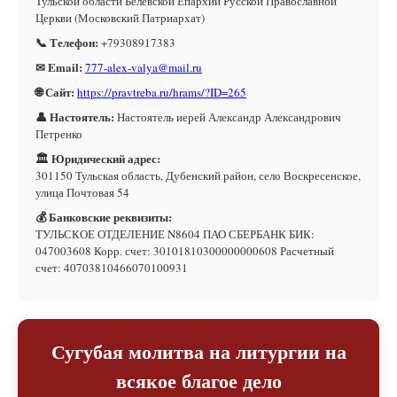
Тульской области Белевской Епархии Русской Православной
Церкви (Московский Патриархат)
📞 Телефон:
+79308917383
✉ Email:
777-alex-valya@mail.ru
🌐 Сайт:
https://pravtreba.ru/hrams/?ID=265
👤 Настоятель:
Настоятель иерей Александр Александрович
Петренко
🏛 Юридический адрес:
301150 Тульская область, Дубенский район, село Воскресенское,
улица Почтовая 54
💰 Банковские реквизиты:
ТУЛЬСКОЕ ОТДЕЛЕНИЕ N8604 ПАО СБЕРБАНК БИК:
047003608 Корр. счет: 30101810300000000608 Расчетный
счет: 40703810466070100931
Сугубая молитва на литургии на
всякое благое дело