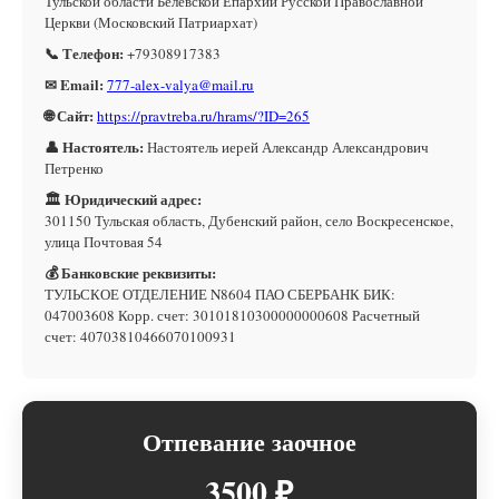
Тульской области Белевской Епархии Русской Православной
Церкви (Московский Патриархат)
📞 Телефон:
+79308917383
✉ Email:
777-alex-valya@mail.ru
🌐 Сайт:
https://pravtreba.ru/hrams/?ID=265
👤 Настоятель:
Настоятель иерей Александр Александрович
Петренко
🏛 Юридический адрес:
301150 Тульская область, Дубенский район, село Воскресенское,
улица Почтовая 54
💰 Банковские реквизиты:
ТУЛЬСКОЕ ОТДЕЛЕНИЕ N8604 ПАО СБЕРБАНК БИК:
047003608 Корр. счет: 30101810300000000608 Расчетный
счет: 40703810466070100931
Отпевание заочное
3500 ₽