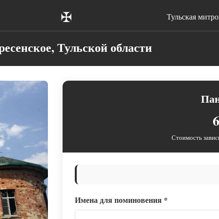
✠
Тульская митр
ресенское, Тульской области
Па
6
Стоимость завис
Имена для поминовения
*