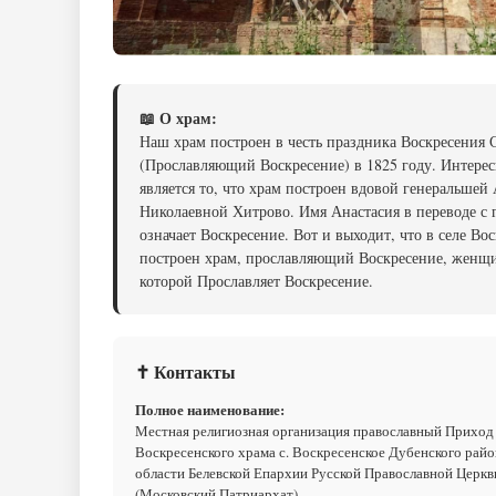
📖 О храм:
Наш храм построен в честь праздника Воскресения
(Прославляющий Воскресение) в 1825 году. Интере
является то, что храм построен вдовой генеральшей
Николаевной Хитрово. Имя Анастасия в переводе с 
означает Воскресение. Вот и выходит, что в селе Во
построен храм, прославляющий Воскресение, женщ
которой Прославляет Воскресение.
✝ Контакты
Полное наименование:
Местная религиозная организация православный Приход
Воскресенского храма с. Воскресенское Дубенского райо
области Белевской Епархии Русской Православной Церкв
(Московский Патриархат)