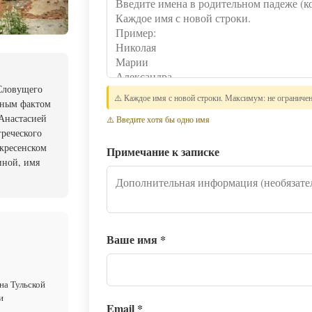
 Словущего
⚠️ Каждое имя с новой строки. Максимум: не ограниче
сным фактом
 Анастасией
⚠️ Введите хотя бы одно имя
греческого
скресенском
Примечание к записке
иной, имя
Ваше имя
*
на Тульской
и
Email
*