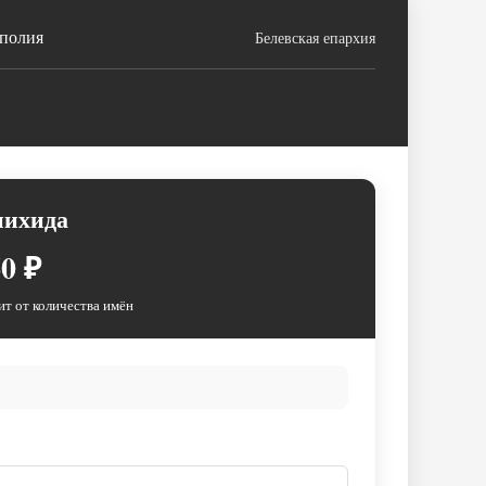
ополия
Белевская епархия
нихида
0 ₽
ит от количества имён