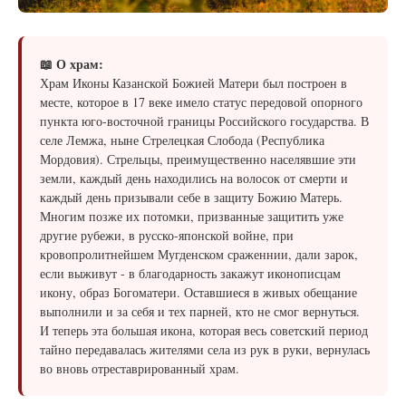
📖 О храм:
Храм Иконы Казанской Божией Матери был построен в
месте, которое в 17 веке имело статус передовой опорного
пункта юго-восточной границы Российского государства. В
селе Лемжа, ныне Стрелецкая Слобода (Республика
Мордовия). Стрельцы, преимущественно населявшие эти
земли, каждый день находились на волосок от смерти и
каждый день призывали себе в защиту Божию Матерь.
Многим позже их потомки, призванные защитить уже
другие рубежи, в русско-японской войне, при
кровопролитнейшем Мугденском сраженнии, дали зарок,
если выживут - в благодарность закажут иконописцам
икону, образ Богоматери. Оставшиеся в живых обещание
выполнили и за себя и тех парней, кто не смог вернуться.
И теперь эта большая икона, которая весь советский период
тайно передавалась жителями села из рук в руки, вернулась
во вновь отреставрированный храм.