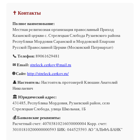
✝ Контакты
Полное наименование:
Местная религиозная организация православный Приход
Казанской церкви с. Стрелецкая Слобода Рузаевского района
Республики Мордовия Саранской и Мордовской Епархии
Русской Православной Церкви (Московский Патриархат)
📞 Телефон:
89061629481
✉ Email:
streleck.cerkov@mail.ru
🌐 Сайт:
http://streleck.cerkov.ru/
👤 Настоятель:
Настоятель протоиерей Клюшин Анатолий
Николаевич
🏛 Юридический адрес:
431485, Республика Мордовия, Рузаевский район, село
Стрелецкая Слобода, улица Школьная, 1Б
💰 Банковские реквизиты:
Расчетный счет: 40703810216030000004 Корр. счет:
30101810200000000593 БИК: 044525593 АО "АЛЬФА-БАНК"