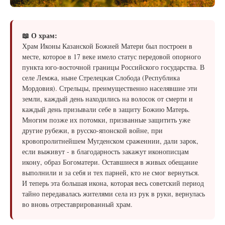
📖 О храм:
Храм Иконы Казанской Божией Матери был построен в
месте, которое в 17 веке имело статус передовой опорного
пункта юго-восточной границы Российского государства. В
селе Лемжа, ныне Стрелецкая Слобода (Республика
Мордовия). Стрельцы, преимущественно населявшие эти
земли, каждый день находились на волосок от смерти и
каждый день призывали себе в защиту Божию Матерь.
Многим позже их потомки, призванные защитить уже
другие рубежи, в русско-японской войне, при
кровопролитнейшем Мугденском сраженнии, дали зарок,
если выживут - в благодарность закажут иконописцам
икону, образ Богоматери. Оставшиеся в живых обещание
выполнили и за себя и тех парней, кто не смог вернуться.
И теперь эта большая икона, которая весь советский период
тайно передавалась жителями села из рук в руки, вернулась
во вновь отреставрированный храм.