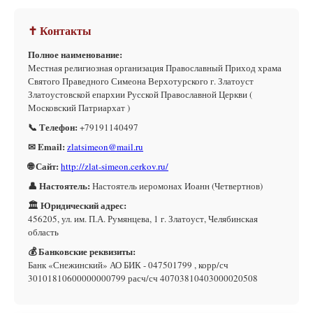
✝ Контакты
Полное наименование:
Местная религиозная организация Православный Приход храма
Святого Праведного Симеона Верхотурского г. Златоуст
Златоустовской епархии Русской Православной Церкви (
Московский Патриархат )
📞 Телефон:
+79191140497
✉ Email:
zlatsimeon@mail.ru
🌐 Сайт:
http://zlat-simeon.cerkov.ru/
👤 Настоятель:
Настоятель иеромонах Иоанн (Четвертнов)
🏛 Юридический адрес:
456205, ул. им. П.А. Румянцева, 1 г. Златоуст, Челябинская
область
💰 Банковские реквизиты:
Банк «Снежинский» АО БИК - 047501799 , корр/сч
30101810600000000799 расч/сч 40703810403000020508