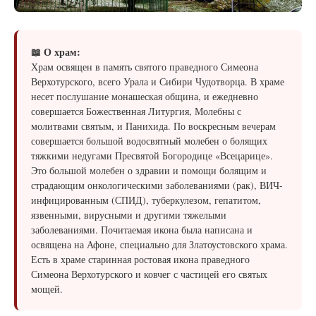
📖 О храм:
Храм освящен в память святого праведного Симеона
Верхотурского, всего Урала и Сибири Чудотворца. В храме
несет послушание монашеская община, и ежедневно
совершается Божественная Литургия, Молебны с
молитвами святым, и Панихида. По воскресным вечерам
совершается большой водосвятный молебен о болящих
тяжкими недугами Пресвятой Богородице «Всецарице».
Это большой молебен о здравии и помощи болящим и
страдающим онкологическими заболеваниями (рак), ВИЧ-
инфицированным (СПИД), туберкулезом, гепатитом,
язвенными, вирусными и другими тяжелыми
заболеваниями. Почитаемая икона была написана и
освящена на Афоне, специально для Златоустовского храма.
Есть в храме старинная ростовая икона праведного
Симеона Верхотурского и ковчег с частицей его святых
мощей.