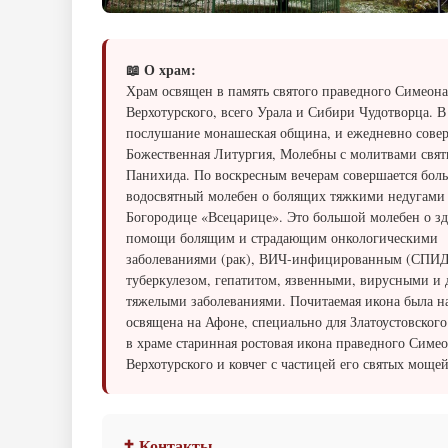
📖 О храм:
Храм освящен в память святого праведного Симеона
Верхотурского, всего Урала и Сибири Чудотворца. В
послушание монашеская община, и ежедневно сове
Божественная Литургия, Молебны с молитвами свят
Панихида. По воскресным вечерам совершается бол
водосвятный молебен о болящих тяжкими недугами
Богородице «Всецарице». Это большой молебен о з
помощи болящим и страдающим онкологическими
заболеваниями (рак), ВИЧ-инфицированным (СПИД
туберкулезом, гепатитом, язвенными, вирусными и
тяжелыми заболеваниями. Почитаемая икона была н
освящена на Афоне, специально для Златоустовского
в храме старинная ростовая икона праведного Симе
Верхотурского и ковчег с частицей его святых мощей
✝ Контакты