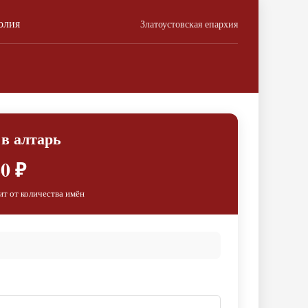
олия
Златоустовская епархия
 в алтарь
0 ₽
ит от количества имён