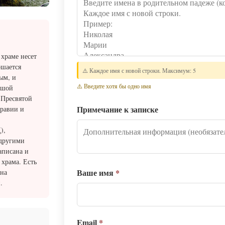
 храме несет
ршается
⚠️ Каждое имя с новой строки. Максимум: 5
ым, и
⚠️ Введите хотя бы одно имя
ьшой
 Пресвятой
Примечание к записке
дравии и
),
 другими
аписана и
 храма. Есть
Ваше имя
*
она
.
Email
*