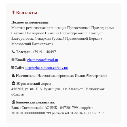
✝ Контакты
Полное наименование:
Местная религиозная организация Православный Приход храма
Святого Праведного Симеона Верхотурского г. Златоуст
Златоустовской епархии Русской Православной Церкви (
Московский Патриархат )
📞 Телефон:
+79191140497
✉ Email:
zlatsimeon@mail.ru
🌐 Сайт:
http://zlat-simeon.cerkov.ru/
👤 Настоятель:
Настоятель иеромонах Иоанн (Четвертнов)
🏛 Юридический адрес:
456205, ул. им. П.А. Румянцева, 1 г. Златоуст, Челябинская
область
💰 Банковские реквизиты:
Банк «Снежинский» АО БИК - 047501799 , корр/сч
30101810600000000799 расч/сч 40703810403000020508