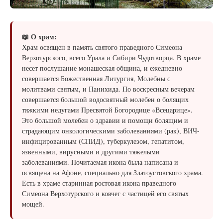
📖 О храм:
Храм освящен в память святого праведного Симеона
Верхотурского, всего Урала и Сибири Чудотворца. В храме
несет послушание монашеская община, и ежедневно
совершается Божественная Литургия, Молебны с
молитвами святым, и Панихида. По воскресным вечерам
совершается большой водосвятный молебен о болящих
тяжкими недугами Пресвятой Богородице «Всецарице».
Это большой молебен о здравии и помощи болящим и
страдающим онкологическими заболеваниями (рак), ВИЧ-
инфицированным (СПИД), туберкулезом, гепатитом,
язвенными, вирусными и другими тяжелыми
заболеваниями. Почитаемая икона была написана и
освящена на Афоне, специально для Златоустовского храма.
Есть в храме старинная ростовая икона праведного
Симеона Верхотурского и ковчег с частицей его святых
мощей.