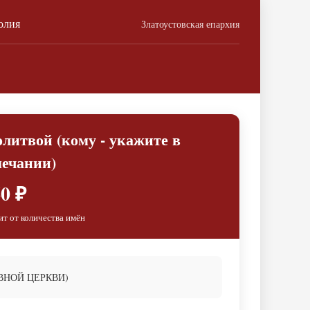
олия
Златоустовская епархия
олитвой (кому - укажите в
ечании)
0 ₽
ит от количества имён
ВНОЙ ЦЕРКВИ)