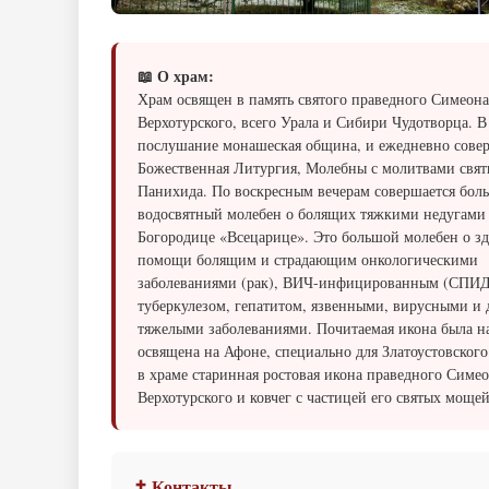
📖 О храм:
Храм освящен в память святого праведного Симеона
Верхотурского, всего Урала и Сибири Чудотворца. В
послушание монашеская община, и ежедневно сове
Божественная Литургия, Молебны с молитвами свят
Панихида. По воскресным вечерам совершается бол
водосвятный молебен о болящих тяжкими недугами
Богородице «Всецарице». Это большой молебен о з
помощи болящим и страдающим онкологическими
заболеваниями (рак), ВИЧ-инфицированным (СПИД
туберкулезом, гепатитом, язвенными, вирусными и
тяжелыми заболеваниями. Почитаемая икона была н
освящена на Афоне, специально для Златоустовского
в храме старинная ростовая икона праведного Симе
Верхотурского и ковчег с частицей его святых мощей
✝ Контакты