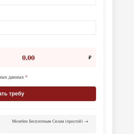
0.00
₽
ьных данных
*
ать требу
Молебен Бесплотным Силам (простой) →