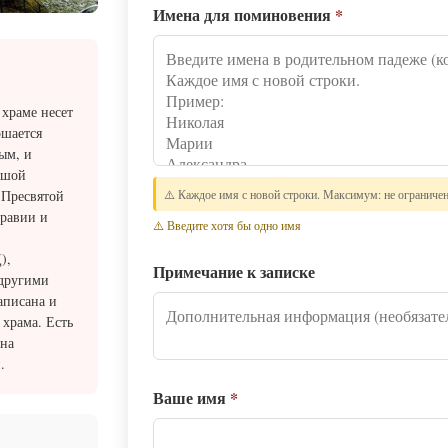
Имена для поминовения
*
 храме несет
ршается
ым, и
ьшой
 Пресвятой
⚠️ Каждое имя с новой строки. Максимум: не ограниче
дравии и
⚠️ Введите хотя бы одно имя
),
Примечание к записке
 другими
аписана и
 храма. Есть
она
.
Ваше имя
*