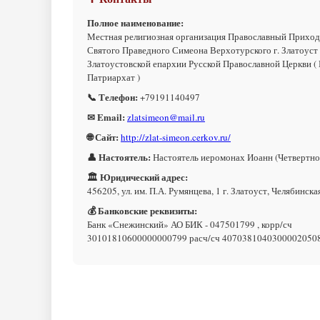
Полное наименование:
Местная религиозная организация Православный Приход
Святого Праведного Симеона Верхотурского г. Златоуст
Златоустовской епархии Русской Православной Церкви (
Патриархат )
📞 Телефон:
+79191140497
✉ Email:
zlatsimeon@mail.ru
🌐 Сайт:
http://zlat-simeon.cerkov.ru/
👤 Настоятель:
Настоятель иеромонах Иоанн (Четвертно
🏛 Юридический адрес:
456205, ул. им. П.А. Румянцева, 1 г. Златоуст, Челябинска
💰 Банковские реквизиты:
Банк «Снежинский» АО БИК - 047501799 , корр/сч
30101810600000000799 расч/сч 4070381040300002050