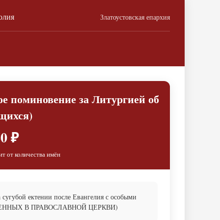
олия
Златоустовская епархия
ое поминовение за Литургией об
щихся)
0 ₽
ит от количества имён
а сугубой ектении после Евангелия с особыми
ЕЩЕННЫХ В ПРАВОСЛАВНОЙ ЦЕРКВИ)