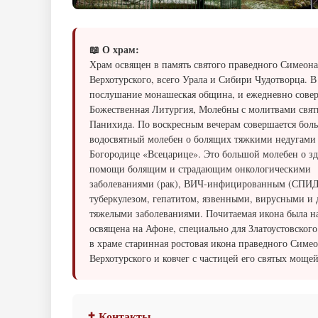
📖 О храм:
Храм освящен в память святого праведного Симеона
Верхотурского, всего Урала и Сибири Чудотворца. В
послушание монашеская община, и ежедневно сове
Божественная Литургия, Молебны с молитвами свят
Панихида. По воскресным вечерам совершается бол
водосвятный молебен о болящих тяжкими недугами
Богородице «Всецарице». Это большой молебен о з
помощи болящим и страдающим онкологическими
заболеваниями (рак), ВИЧ-инфицированным (СПИД
туберкулезом, гепатитом, язвенными, вирусными и
тяжелыми заболеваниями. Почитаемая икона была н
освящена на Афоне, специально для Златоустовского
в храме старинная ростовая икона праведного Симе
Верхотурского и ковчег с частицей его святых мощей
✝ Контакты