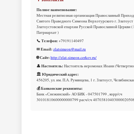
Полное наименование:
Местная религиозная организация Православный Приход
Святого Праведного Симеона Верхотурского г. Златоуст
Златоустовской епархии Русской Православной Церкви (
Патриархат )
📞 Телефон:
+79191140497
✉ Email:
zlatsimeon@mail.ru
🌐 Сайт:
http://zlat-simeon.cerkov.ru/
👤 Настоятель:
Настоятель иеромонах Иоанн (Четвертно
🏛 Юридический адрес:
456205, ул. им. П.А. Румянцева, 1 г. Златоуст, Челябинска
💰 Банковские реквизиты:
Банк «Снежинский» АО БИК - 047501799 , корр/сч
30101810600000000799 расч/сч 4070381040300002050