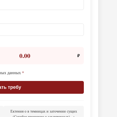
0.00
₽
ьных данных
*
ать требу
Ектения о в темницах и заточении сущих
(Сугубое прошение о заключенных) →