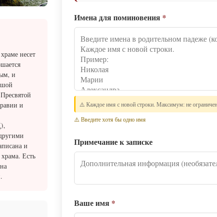
Имена для поминовения
*
 храме несет
ршается
ым, и
ьшой
 Пресвятой
дравии и
⚠️ Каждое имя с новой строки. Максимум: не ограниче
⚠️ Введите хотя бы одно имя
),
 другими
Примечание к записке
аписана и
 храма. Есть
она
.
Ваше имя
*