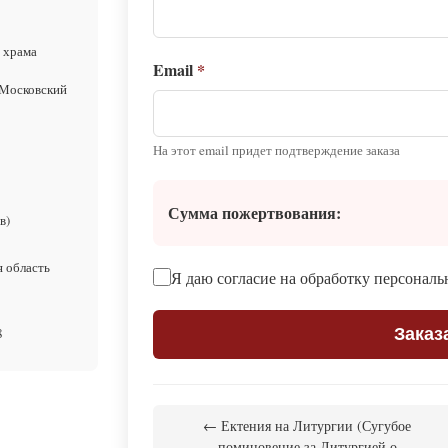
 храма
Email
*
 Московский
На этот email придет подтверждение заказа
Сумма пожертвования:
в)
я область
Я даю согласие на обработку персонал
8
Заказ
← Ектения на Литургии (Сугубое
поминовение за Литургией о