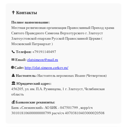
✝ Контакты
Полное наименование:
Местная религиозная организация Православный Приход храма
Святого Праведного Симеона Верхотурского г. Златоуст
Златоустовской епархии Русской Православной Церкви (
Московский Патриархат )
📞 Телефон:
+79191140497
✉ Email:
zlatsimeon@mail.ru
🌐 Сайт:
http://zlat-simeon.cerkov.ru/
👤 Настоятель:
Настоятель иеромонах Иоанн (Четвертнов)
🏛 Юридический адрес:
456205, ул. им. П.А. Румянцева, 1 г. Златоуст, Челябинская
область
💰 Банковские реквизиты:
Банк «Снежинский» АО БИК - 047501799 , корр/сч
30101810600000000799 расч/сч 40703810403000020508