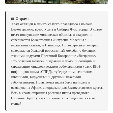
📖 О храм:
Храм освящен в память святого праведного Симеона
Верхотурского, всего Урала и Сибири Чудотворца. В храме
несет послушание монашеская община, и ежедневно
совершается Божественная Литургия, Молебны с
молитвами святым, и Панихида. По воскресным вечерам
совершается большой водосвятный молебен о болящих
тяжкими недугами Пресвятой Богородице «Всецарице».
Это большой молебен о здравии и помощи болящим и
страдающим онкологическими заболеваниями (рак), ВИЧ-
инфицированным (СПИД), туберкулезом, гепатитом,
язвенными, вирусными и другими тяжелыми
заболеваниями. Почитаемая икона была написана и
освящена на Афоне, специально для Златоустовского храма.
Есть в храме старинная ростовая икона праведного
Симеона Верхотурского и ковчег с частицей его святых
мощей.