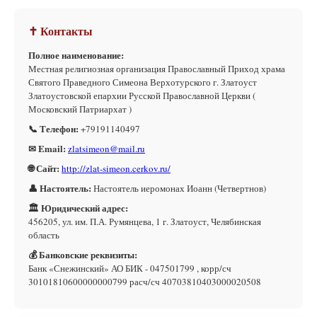
✝ Контакты
Полное наименование:
Местная религиозная организация Православный Приход храма
Святого Праведного Симеона Верхотурского г. Златоуст
Златоустовской епархии Русской Православной Церкви (
Московский Патриархат )
📞 Телефон:
+79191140497
✉ Email:
zlatsimeon@mail.ru
🌐 Сайт:
http://zlat-simeon.cerkov.ru/
👤 Настоятель:
Настоятель иеромонах Иоанн (Четвертнов)
🏛 Юридический адрес:
456205, ул. им. П.А. Румянцева, 1 г. Златоуст, Челябинская
область
💰 Банковские реквизиты:
Банк «Снежинский» АО БИК - 047501799 , корр/сч
30101810600000000799 расч/сч 40703810403000020508