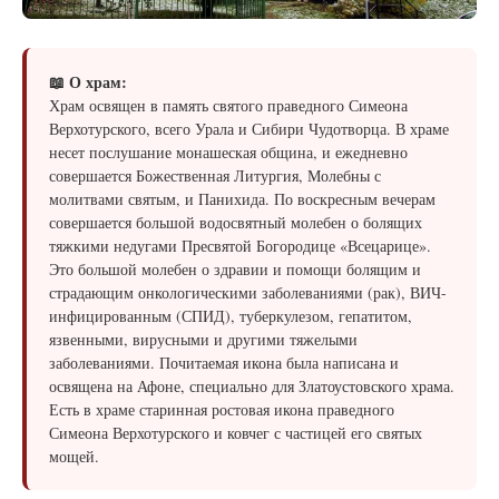
📖 О храм:
Храм освящен в память святого праведного Симеона
Верхотурского, всего Урала и Сибири Чудотворца. В храме
несет послушание монашеская община, и ежедневно
совершается Божественная Литургия, Молебны с
молитвами святым, и Панихида. По воскресным вечерам
совершается большой водосвятный молебен о болящих
тяжкими недугами Пресвятой Богородице «Всецарице».
Это большой молебен о здравии и помощи болящим и
страдающим онкологическими заболеваниями (рак), ВИЧ-
инфицированным (СПИД), туберкулезом, гепатитом,
язвенными, вирусными и другими тяжелыми
заболеваниями. Почитаемая икона была написана и
освящена на Афоне, специально для Златоустовского храма.
Есть в храме старинная ростовая икона праведного
Симеона Верхотурского и ковчег с частицей его святых
мощей.