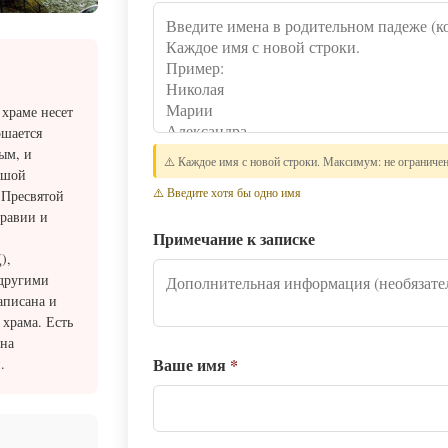
 храме несет
ршается
ым, и
⚠️ Каждое имя с новой строки. Максимум: не ограниче
ьшой
⚠️ Введите хотя бы одно имя
 Пресвятой
дравии и
Примечание к записке
),
 другими
аписана и
 храма. Есть
она
Ваше имя
*
.