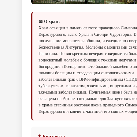
📖 О храм:
Храм освящен в память святого праведного Симеона
Верхотурского, всего Урала и Сибири Чудотворца. В
послушание монашеская община, и ежедневно сове
Божественная Литургия, Молебны с молитвами свят
Панихида. По воскресным вечерам совершается бол
водосвятный молебен о болящих тяжкими недугами
Богородице «Всецарице». Это большой молебен о з
помощи болящим и страдающим онкологическими
заболеваниями (рак), ВИЧ-инфицированным (СПИД
туберкулезом, гепатитом, язвенными, вирусными и
тяжелыми заболеваниями. Почитаемая икона была н
освящена на Афоне, специально для Златоустовского
в храме старинная ростовая икона праведного Симе
Верхотурского и ковчег с частицей его святых мощей
✝ Контакты