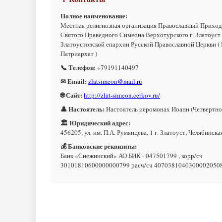
Полное наименование:
Местная религиозная организация Православный Приход
Святого Праведного Симеона Верхотурского г. Златоуст
Златоустовской епархии Русской Православной Церкви (
Патриархат )
📞 Телефон:
+79191140497
✉ Email:
zlatsimeon@mail.ru
🌐 Сайт:
http://zlat-simeon.cerkov.ru/
👤 Настоятель:
Настоятель иеромонах Иоанн (Четвертно
🏛 Юридический адрес:
456205, ул. им. П.А. Румянцева, 1 г. Златоуст, Челябинска
💰 Банковские реквизиты:
Банк «Снежинский» АО БИК - 047501799 , корр/сч
30101810600000000799 расч/сч 4070381040300002050