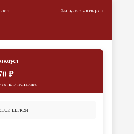
олия
Златоустовская епархия
окоуст
70 ₽
ит от количества имён
ВНОЙ ЦЕРКВИ)