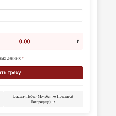
0.00
₽
ьных данных
*
ать требу
Высшая Небес (Молебен ко Пресвятой
Богородице) →