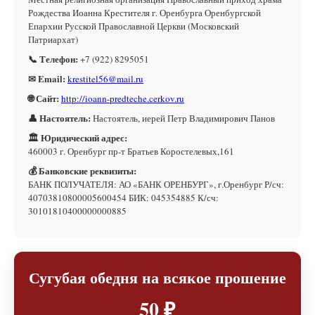
Рождества Иоанна Крестителя г. Оренбурга Оренбургской
Епархии Русской Православной Церкви (Московский
Патриархат)
📞 Телефон:
+7 (922) 8295051
✉ Email:
krestitel56@mail.ru
🌐 Сайт:
http://ioann-predteche.cerkov.ru
👤 Настоятель:
Настоятель, иерей Петр Владимирович Панов
🏛 Юридический адрес:
460003 г. Оренбург пр-т Братьев Коростелевых,161
💰 Банковские реквизиты:
БАНК ПОЛУЧАТЕЛЯ: АО «БАНК ОРЕНБУРГ», г.Оренбург Р/сч:
40703810800005600454 БИК: 045354885 К/сч:
30101810400000000885
Сугубая обедня на всякое прошение
50 ₽