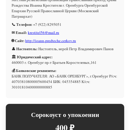
Рождества Иоанна Крестителя г. Оренбурга Оренбургской
Епархии Русской Православной Церкви (Московский
Патриархат)
📞 Телефон:
+7 (922) 8295051
✉ Email:
krestitel56@mail.ru
🌐 Сайт:
http://ioann-predteche.cerkov.ru
👤 Настоятель:
Настоятель, иерей Петр Владимирович Панов
🏛 Юридический адрес:
460003 г. Оренбург пр-т Братьев Коростелевых,161
💰 Банковские реквизиты:
БАНК ПОЛУЧАТЕЛЯ: АО «БАНК ОРЕНБУРГ», г.Оренбург Р/сч:
40703810800005600454 БИК: 045354885 К/сч:
30101810400000000885
Сорокоуст о упокоении
400 ₽