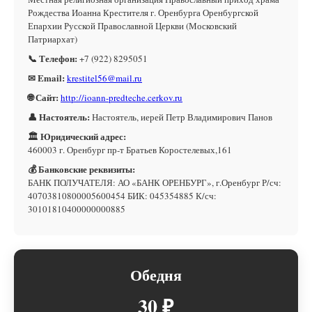
Рождества Иоанна Крестителя г. Оренбурга Оренбургской
Епархии Русской Православной Церкви (Московский
Патриархат)
📞 Телефон:
+7 (922) 8295051
✉ Email:
krestitel56@mail.ru
🌐 Сайт:
http://ioann-predteche.cerkov.ru
👤 Настоятель:
Настоятель, иерей Петр Владимирович Панов
🏛 Юридический адрес:
460003 г. Оренбург пр-т Братьев Коростелевых,161
💰 Банковские реквизиты:
БАНК ПОЛУЧАТЕЛЯ: АО «БАНК ОРЕНБУРГ», г.Оренбург Р/сч:
40703810800005600454 БИК: 045354885 К/сч:
30101810400000000885
Обедня
30 ₽