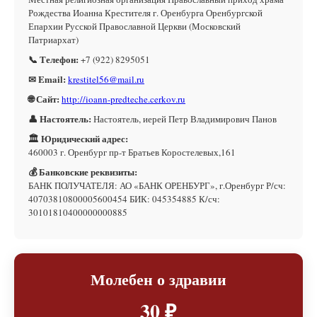
Рождества Иоанна Крестителя г. Оренбурга Оренбургской
Епархии Русской Православной Церкви (Московский
Патриархат)
📞 Телефон:
+7 (922) 8295051
✉ Email:
krestitel56@mail.ru
🌐 Сайт:
http://ioann-predteche.cerkov.ru
👤 Настоятель:
Настоятель, иерей Петр Владимирович Панов
🏛 Юридический адрес:
460003 г. Оренбург пр-т Братьев Коростелевых,161
💰 Банковские реквизиты:
БАНК ПОЛУЧАТЕЛЯ: АО «БАНК ОРЕНБУРГ», г.Оренбург Р/сч:
40703810800005600454 БИК: 045354885 К/сч:
30101810400000000885
Молебен о здравии
30 ₽