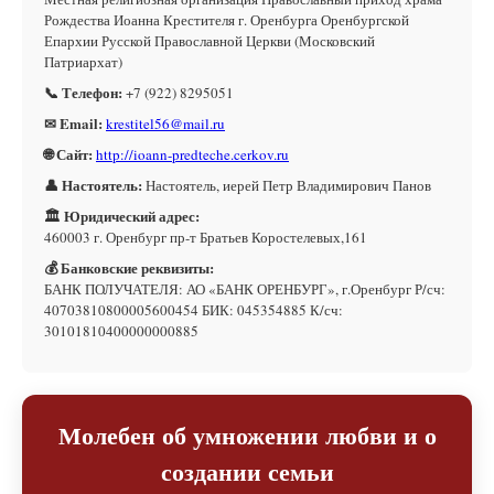
Рождества Иоанна Крестителя г. Оренбурга Оренбургской
Епархии Русской Православной Церкви (Московский
Патриархат)
📞 Телефон:
+7 (922) 8295051
✉ Email:
krestitel56@mail.ru
🌐 Сайт:
http://ioann-predteche.cerkov.ru
👤 Настоятель:
Настоятель, иерей Петр Владимирович Панов
🏛 Юридический адрес:
460003 г. Оренбург пр-т Братьев Коростелевых,161
💰 Банковские реквизиты:
БАНК ПОЛУЧАТЕЛЯ: АО «БАНК ОРЕНБУРГ», г.Оренбург Р/сч:
40703810800005600454 БИК: 045354885 К/сч:
30101810400000000885
Молебен об умножении любви и о
создании семьи