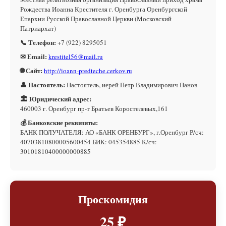
Рождества Иоанна Крестителя г. Оренбурга Оренбургской
Епархии Русской Православной Церкви (Московский
Патриархат)
📞 Телефон:
+7 (922) 8295051
✉ Email:
krestitel56@mail.ru
🌐 Сайт:
http://ioann-predteche.cerkov.ru
👤 Настоятель:
Настоятель, иерей Петр Владимирович Панов
🏛 Юридический адрес:
460003 г. Оренбург пр-т Братьев Коростелевых,161
💰 Банковские реквизиты:
БАНК ПОЛУЧАТЕЛЯ: АО «БАНК ОРЕНБУРГ», г.Оренбург Р/сч:
40703810800005600454 БИК: 045354885 К/сч:
30101810400000000885
Проскомидия
25 ₽